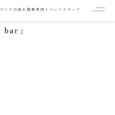
づくりの流れ
建築実例
イベント
スタッフ
bar」