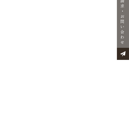
請
求
・
お
問
い
合
わ
せ