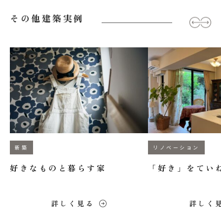
その他建築実例
新築
リノベーション
好きなものと暮らす家
「好き」をてい
詳しく見る
詳しく