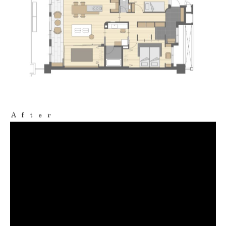
Ａｆｔｅｒ